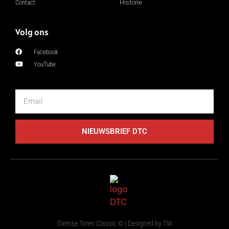
Contact
Historie
Volg ons
Facebook
YouTube
NIEUWSBRIEF DTC
Diemse Toren Classic © |
Designed by TW