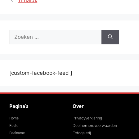
Timalux
[custom-facebook-feed ]
Pagina's
Over
Home
Privacyverklaring
Route
Deelnemersvoorwaarden
Deelname
Fotogalerij