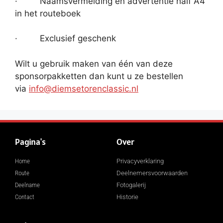
· Naamsvermelding en advertentie half A4
in het routeboek
· Exclusief geschenk
Wilt u gebruik maken van één van deze
sponsorpakketten dan kunt u ze bestellen
via
info@diemsetorenclassic.nl
Pagina's
Over
Home
Privacyverklaring
Route
Deelnemersvoorwaarden
Deelname
Fotogalerij
Contact
Historie